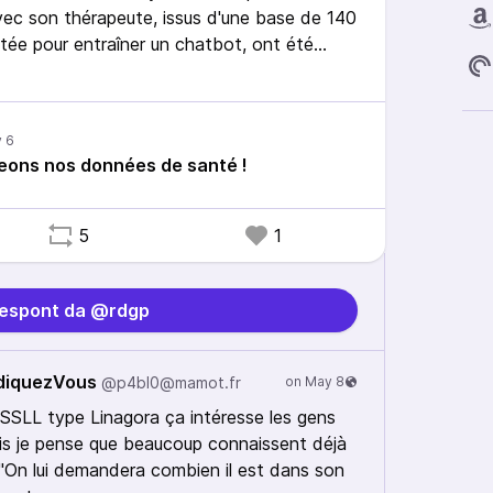
ec son thérapeute, issus d'une base de 140
itée pour entraîner un chatbot, ont été
pour justifier son licenciement.
eons nos données de santé !
5
1
espont da @rdgp
ndiquezVous
@p4bl0@mamot.fr
 SSLL type Linagora ça intéresse les gens
is je pense que beaucoup connaissent déjà
 à "On lui demandera combien il est dans son