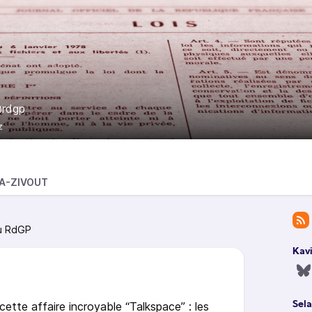
rdgp
z
A-ZIVOUT
ù RdGP
Kav
ette affaire incroyable “Talkspace” : les
Sela