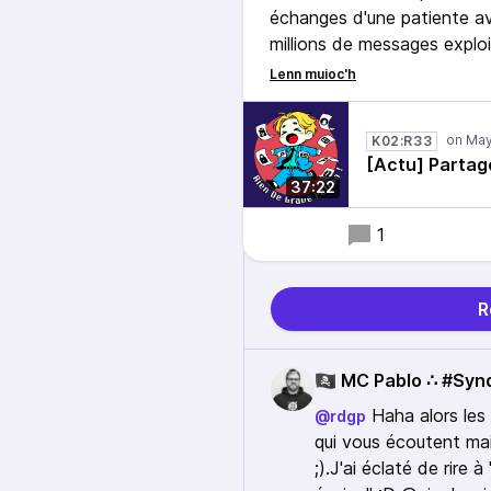
échanges d'une patiente av
millions de messages explo
produits devant un tribunal 
K02:R33
[Actu] Partag
37:22
1
R
🏴‍☠️ MC Pablo ∴ #Sy
Haha alors les
@rdgp
qui vous écoutent ma
;).J'ai éclaté de rire