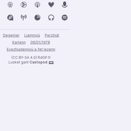
Degemer
Liammoù
Perzhidi
Kartenn
06/01/1978
Evezhiadennoù a-fet lezenn
(CC BY-SA 4.0) RdGP.fr
Lusket gant
Castopod