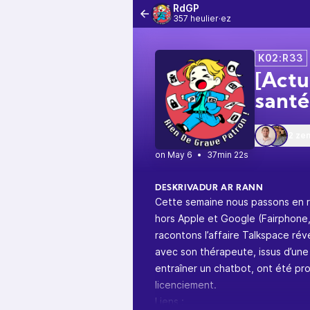
RdGP
357 heulier·ez
K02:R33
[Actu
santé
2 ze
•
37min 22s
DESKRIVADUR AR RANN
Cette semaine nous passons en r
hors Apple et Google (Fairphone
racontons l’affaire Talkspace ré
avec son thérapeute, issus d’une
entraîner un chatbot, ont été pro
licenciement.
Liens :