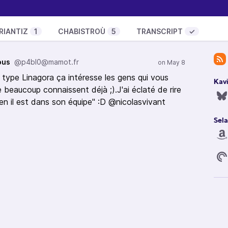
vée dans ton smartphone !
-Google smartphone
vont pas de pair
RIANTIZ
1
CHABISTROÙ
5
TRANSCRIPT
✓
 but dependence remains
ous
@p4bl0@mamot.fr
essions exposed in court
type Linagora ça intéresse les gens qui vous
iptions, chapitres, géo-localisation, interactions
Kav
 beaucoup connaissent déjà ;).J'ai éclaté de rire
n il est dans son équipe" :D @nicolasvivant
Sela