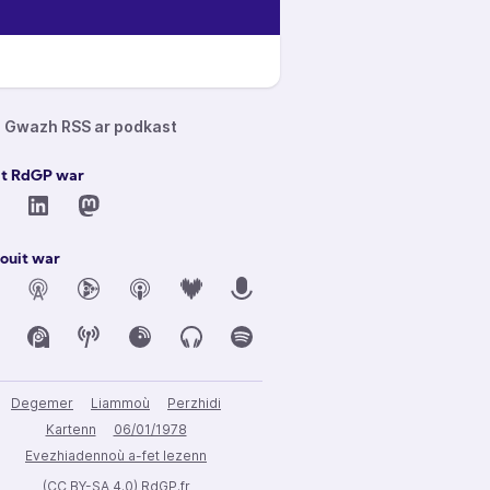
Gwazh RSS ar podkast
it RdGP war
ouit war
Degemer
Liammoù
Perzhidi
Kartenn
06/01/1978
Evezhiadennoù a-fet lezenn
(CC BY-SA 4.0) RdGP.fr