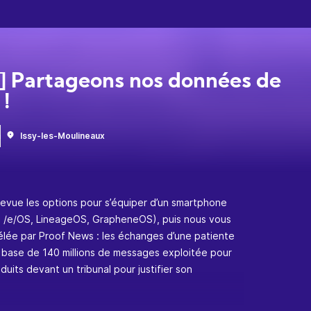
] Partageons nos données de
 !
n
Issy-les-Moulineaux
evue les options pour s’équiper d’un smartphone
, /e/OS, LineageOS, GrapheneOS), puis nous vous
vélée par Proof News : les échanges d’une patiente
 base de 140 millions de messages exploitée pour
duits devant un tribunal pour justifier son