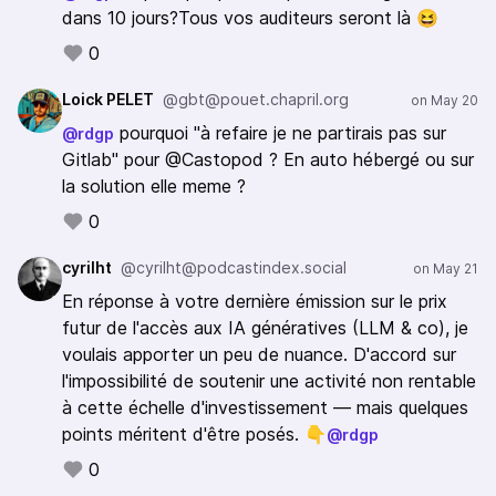
géo-localisation, interactions directes) avec :
dans 10 jours?Tous vos auditeurs seront là 😆
Castopod
0
New Podcast Apps
Mastodon
Loick PELET
@gbt@pouet.chapril.org
pourquoi "à refaire je ne partirais pas sur
@rdgp
Gitlab" pour @Castopod ? En auto hébergé ou sur
la solution elle meme ?
0
cyrilht
@cyrilht@podcastindex.social
En réponse à votre dernière émission sur le prix
futur de l'accès aux IA génératives (LLM & co), je
voulais apporter un peu de nuance. D'accord sur
l'impossibilité de soutenir une activité non rentable
à cette échelle d'investissement — mais quelques
points méritent d'être posés. 👇
@rdgp
0