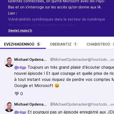
lunettes connectées, on quitte Microsoft avec les Pays-
Bas et on s’interroge sur les accès qu’on donne aux IA.
Lien :
Vulnérabilités systémiques dans le secteur du numérique
(Portail vidéo de l’Assemblée nationale)
Commission d’enquête sur les dépendances structurelles
et les vulnérabilités systémiques dans le secteur du
numérique et les risques pour l’indépendance de la
EVEZHIADENNOÙ
5
OBERIANTIZ
1
CHABISTROÙ
France
Mission d’information sur le thème « Bâtir et promouvoir
Michael Opdenacker
@MichaelOpdenacker@fosstodon.org
une souveraineté numérique nationale et européenne »
Toujours un très grand plaisir d'écouter chaqu
@rdgp
Philippe Latombe : Libertés individuelles, Souveraineté
nouvel épisode ! Et quel courage et quelle prise de ris
numérique et Intelligence artificielle
à tout instant vous risquez de perdre vos comptes 
Les lunettes connectées : la CNIL appelle à la vigilance
Google et Microsoft 😆
Dehors Microsoft ! Les Pays-Bas construisent
discrètement leur propre alternative à GitHub
0
Chaque abonnement IA est une bombe à retardement
Michael Opdenacker
@MichaelOpdenacker@fosstodon.org
pour les entreprises
Passez au “Podcasts 2.0” (transcriptions, chapitres,
Et pourquoi pas un épisode enregistré aux JD
@rdgp