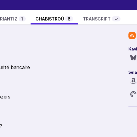
RIANTIZ
1
CHABISTROÙ
6
TRANSCRIPT
✓
ntrainte de plus pour les livreurs de repas
(accès
iptions, chapitres, géo-localisation, interactions
Kav
urité bancaire
Sela
ozers
?