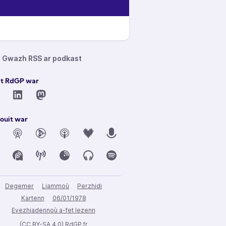
Gwazh RSS ar podkast
it RdGP war
ouit war
Degemer
Liammoù
Perzhidi
Kartenn
06/01/1978
Evezhiadennoù a-fet lezenn
(CC BY-SA 4.0) RdGP.fr