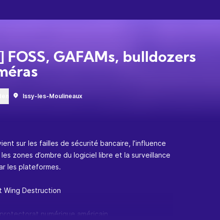
] FOSS, GAFAMs, bulldozers
méras
den
Issy-les-Moulineaux
nt sur les failles de sécurité bancaire, l’influence
es zones d’ombre du logiciel libre et la surveillance
ar les plateformes.
t Wing Destruction
 protectorat numérique américain