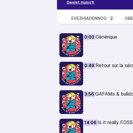
is it really FOSS?
Podcast Projets Libres
Le non-logiciel libre par l’exemple
EVEZHIADENNOÙ
2
OBE
La reconnaissance faciale, une co
payant)
Générique
0:00
Passez au “Podcasts 2.0” (transcr
directes) avec :
Castopod
New Podcast Apps
Retour sur la séc
0:49
Mastodon
GAFAMs & bulld
3:56
Is it really FOSS
14:06