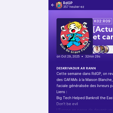
RdGP
357 heulier·ez
K02:R09
[Actu
et ca
3 
•
32min 29s
DESKRIVADUR AR RANN
Cette semaine dans RdGP, on revie
des GAFAMs à la Maison Blanche, l
faciale généralisée des livreurs p
Liens :
Big Tech Helped Bankroll the Eas
Don’t be evil
L’Europe en passe de devenir un