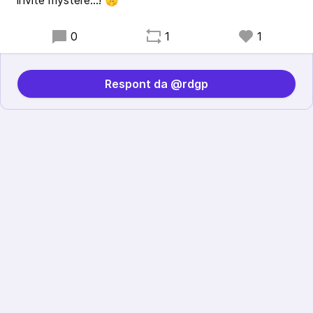
invité mystère...! 🤫
0
1
1
Respont da @rdgp