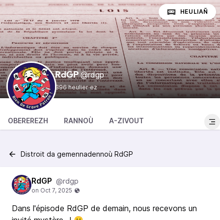
HEULIAÑ
@rdgp
RdGP
396 heulier·ez
OBEREREZH
RANNOÙ
A-ZIVOUT
Distroit da gemennadennoù RdGP
RdGP
@rdgp
Dans l'épisode RdGP de demain, nous recevons un