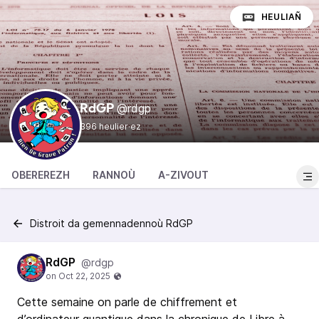
HEULIAÑ
@rdgp
RdGP
396 heulier·ez
OBEREREZH
RANNOÙ
A-ZIVOUT
Distroit da gemennadennoù RdGP
RdGP
@rdgp
Cette semaine on parle de chiffrement et