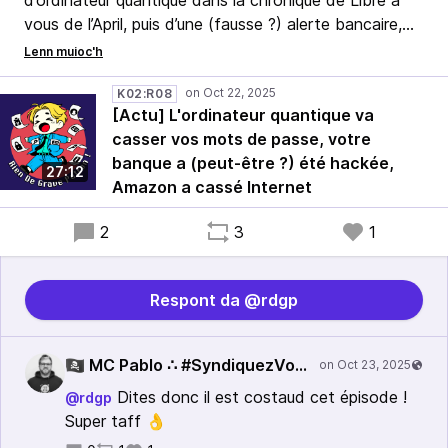
d’ordinateur quantique dans la chronique de Libre à
vous de l’April, puis d’une (fausse ?) alerte bancaire,
d’une victoire du libre à Polytechnique et d’Internet
qui part en sucette à cause d'Amazon.
K02:R08
[Actu] L'ordinateur quantique va
casser vos mots de passe, votre
banque a (peut-être ?) été hackée,
27:12
Amazon a cassé Internet
2
3
1
Respont da @rdgp
🏴‍☠️ MC Pablo ∴ #SyndiquezVous
@p4bl0@mamot.fr
Dites donc il est costaud cet épisode !
@rdgp
Super taff 👌