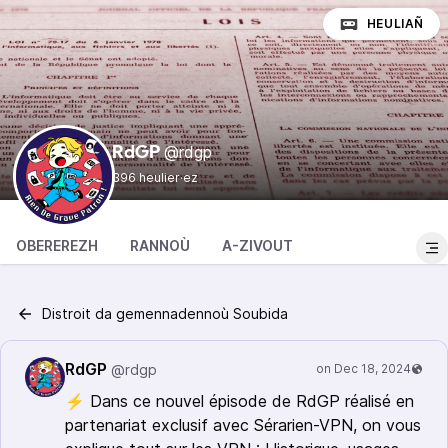
HEULIAÑ
@rdgp
RdGP
396 heulier·ez
OBEREREZH
RANNOÙ
A-ZIVOUT
Distroit da gemennadennoù Soubida
RdGP
@rdgp
⚡️ Dans ce nouvel épisode de RdGP réalisé en
partenariat exclusif avec Sérarien-VPN, on vous