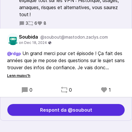
explique tout sur les VPN : Historique, usages,
arnaques, risques et alternatives, vous saurez
tout !
3
6
8
Soubida
@soubout@mastodon.zaclys.com
Un grand merci pour cet épisode ! Ça fait des
@rdgp
années que je me pose des questions sur le sujet sans
trouver des infos de confiance. Je vais donc
continuer à fuir les VPN commerciaux. Mon principal
frein était de ne pas savoir qui est derrière tout ça,
on exposerait potentielement plus sa vie privée en
0
0
1
voulant la cacher 😂
Respont da @soubout