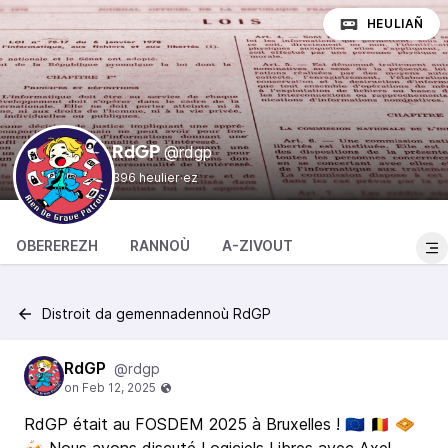
HEULIAÑ
@rdgp
RdGP
396 heulier·ez
OBEREREZH
RANNOÙ
A-ZIVOUT
Distroit da gemennadennoù RdGP
RdGP
@rdgp
RdGP était au FOSDEM 2025 à Bruxelles ! 🇪🇺 🇧🇪 🧇