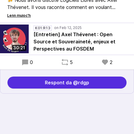
🍻 Nous avons discuté Logiciels Libres avec Axel
Thévenet. Il vous raconte comment en voulant
devenir “Avocat de l'Informatique” il en est arrivé à
l'Open Source dans le paysage législatif européen et
au-delà !
K01:R13
[Entretien] Axel Thévenet : Open
Source et Souveraineté, enjeux et
30:21
Perspectives au FOSDEM
0
5
2
Respont da @rdgp