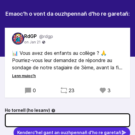
Emaoc'h o vont da ouzhpennañ d'ho re garetañ:
RdGP
@rdgp
📊 Vous avez des enfants au collège ? 🙏
Pourriez-vous leur demandez de répondre au
sondage de notre stagiaire de 3ème, avant la fin
de cette semaine ? (Cela ne leur prendra que
quelques minutes.) 🕊️ Bien entendu, il est
question de droits numériques, des libertés
0
23
3
individuelles et de vie privée. 👉
sondage.rdgp.fr/aaron
Ho tornell (ho lesanv)
Kenderc'hel gant an ouzhpennañ d'ho re garetañ