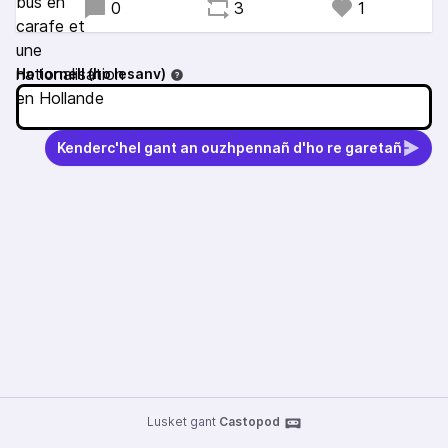
0
3
1
Ho tornell (ho lesanv)
Kenderc'hel gant an ouzhpennañ d'ho re garetañ
Lusket gant
Castopod