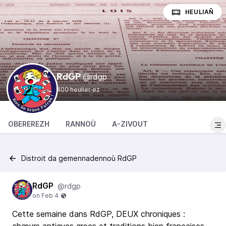
HEULIAÑ
@rdgp
RdGP
400 heulier·ez
OBEREREZH
RANNOÙ
A-ZIVOUT
Distroit da gemennadennoù RdGP
RdGP
@rdgp
Cette semaine dans RdGP, DEUX chroniques :