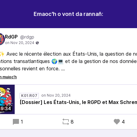
Emaoc'h o vont da rannañ:
RdGP
@rdgp
✨ Avec le récente élection aux États-Unis, la question de n
ations transatlantiques 🌍💻 et de la gestion de nos donnée
sonnelles revient en force.
 Dans cet épisode de RdGP, on vous propose de prendre un
 de recul sur l’histoire rocambolesque 🌪️ des accords
nsatlantiques 🌍 : de Safe Harbour 🛳️ à Schrems II ⚖️, en
K01:R07
sant par les batailles épiques contre les géants de la tech 👩‍⚖
[Dossier] Les États-Unis, le RGPD et Max Schre
.
39:34
ce que "comprendre les enjeux" 📚, c'est aussi se préparer p
venir…
1
8
4