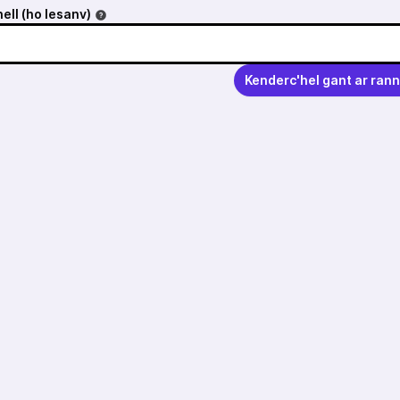
ell (ho lesanv)
Kenderc'hel gant ar ran