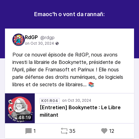
Emaoc'h o vont da rannañ:
RdGP
@rdgp
Pour ce nouvel épisode de RdGP, nous avons
investi la librairie de Bookynette, présidente de
l'April, pilier de Framasoft et Parinux ! Elle nous
parle défense des droits numériques, de logiciels
libres et de secrets de libraires… 📚
K01:R04
[Entretien] Bookynette : Le Libre
militant
48:19
1
35
12