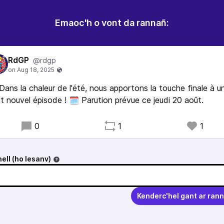
Emaoc'h o vont da rannañ:
RdGP
@rdgp
Dans la chaleur de l'été, nous apportons la touche finale à u
t nouvel épisode ! 🗓️ Parution prévue ce jeudi 20 août.
0
1
1
ell (ho lesanv)
Kenderc'hel gant ar ran