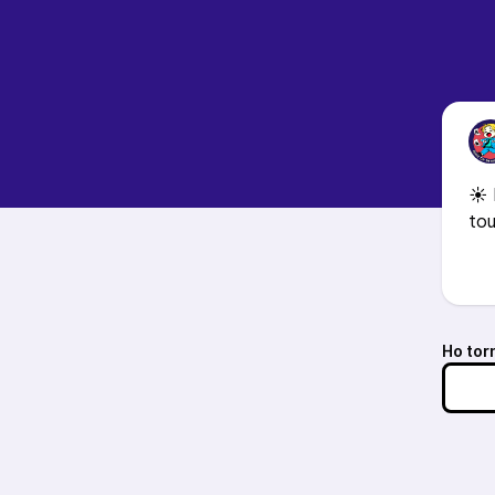
☀️ 
tou
Ho torn