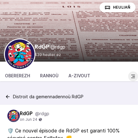
HEULIAÑ
@rdgp
RdGP
439 heulier·ez
OBEREREZH
RANNOÙ
A-ZIVOUT
Distroit da gemennadennoù RdGP
RdGP
@rdgp
🛡️ Ce nouvel épisode de RdGP est garanti 100%