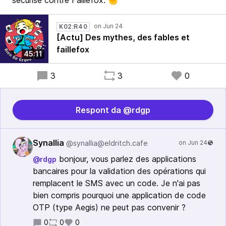
sécurisé contre Faillefox. ✊
K02:R40
[Actu] Des mythes, des fables et
faillefox
45:11
3
3
0
Respont da @rdgp
Synallia
@synallia@eldritch.cafe
bonjour, vous parlez des applications
@rdgp
bancaires pour la validation des opérations qui
remplacent le SMS avec un code. Je n'ai pas
bien compris pourquoi une application de code
OTP (type Aegis) ne peut pas convenir ?
0
0
0