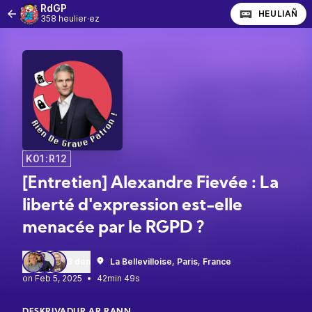
RdGP
HEULIAÑ
358 heulier·ez
K01:R12
[Entretien] Alexandre Fievée : La
liberté d'expression est-elle
menacée par le RGPD ?
3 den
La Bellevilloise, Paris, France
•
42min 49s