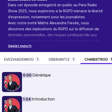
DESKRIVADUR AR RANN
Dans cet épisode enregistré en public au Paris Radio
Show 2025, nous explorons si le RGPD menace la liberté
d’expression, notamment pour les journalistes.
Avec notre invité Maître Alexandre Fievée, nous
discutons des implications du RGPD sur la diffusion de
données personnelles, des risques juridiques liés aux
publications en ligne et du principe de minimisation des
données.
Un échange sur les limites entre protection de la vie
privée et droit à l’information.
EVEZHIADENNOÙ
1
OBERIANTIZ
1
CHABISTROÙ
Liens :
Paris Radio Show
Générique
0:00
Exception journalistique : le journal n’a pas outrepassé
son droit à la liberté d’expression et d’information
Oui, les organes de presse sont bien soumis au RGPD
Divulgation de données personnelles d’un tiers à un
Introduction
1:04
média : quel régime applicable ?
L’application du principe de minimisation à un média