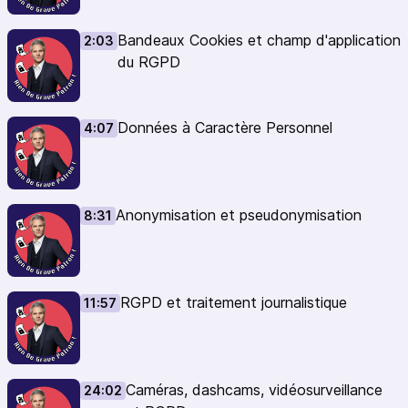
Souriez, vous êtes filmés !
La publication d’une vidéo sur les réseaux sociaux est
Bandeaux Cookies et champ d'application
2:03
soumise au RGPD
du RGPD
Attention à l’arrière-plan de vos photographies :
l’exception domestique ne s’applique pas toujours
CNIL : La vidéosurveillance
Données à Caractère Personnel
4:07
EDPB : Lignes directrices sur la minimisation des données
Passez au “Podcasts 2.0” (transcriptions, chapitres,
géo-localisation, interactions directes) avec :
Castopod
Anonymisation et pseudonymisation
8:31
New Podcast Apps
Mastodon
RGPD et traitement journalistique
11:57
Caméras, dashcams, vidéosurveillance
24:02