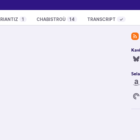
uropéen sur l’IA : les premières questions-réponses
RIANTIZ
1
CHABISTROÙ
14
TRANSCRIPT
✓
ur la santé mentale des jeunes et des enfants
que de pousser des enfants et des jeunes vers du
la santé mentale
Kav
hoc sur un logiciel espion israélien
es depuis le scandale des révélations ?
Sela
e Net
he Right To Remedy For The Rohingya
ter’S Progress In Addressing Violence And Abuse
ted States
: La Responsabilité des États et du Secteur Privé
Numérique
r Digital Surveillance Export
 Le Modèle Économique de Facebook et Google
its)