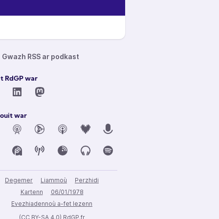
Gwazh RSS ar podkast
it RdGP war
ouit war
Degemer
Liammoù
Perzhidi
Kartenn
06/01/1978
Evezhiadennoù a-fet lezenn
(CC BY-SA 4.0) RdGP.fr