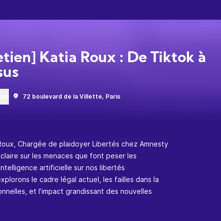
etien] Katia Roux : De Tiktok à
sus
den
72 boulevard de la Villette, Paris
 Roux, Chargée de plaidoyer Libertés chez Amnesty
éclaire sur les menaces que font peser les
ntelligence artificielle sur nos libertés
lorons le cadre légal actuel, les failles dans la
nelles, et l’impact grandissant des nouvelles