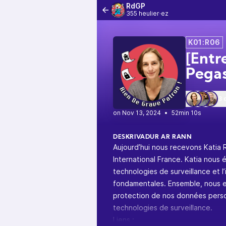
RdGP
355 heulier·ez
K01:R06
[Entr
Pega
3 
•
52min 10s
DESKRIVADUR AR RANN
Aujourd’hui nous recevons Katia
International France. Katia nous 
technologies de surveillance et l’i
fondamentales. Ensemble, nous exp
protection de nos données person
technologies de surveillance.
Liens :