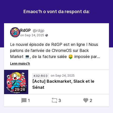
Emaoc'h o vont da respont da:
RdGP
@rdgp
Le nouvel épisode de RdGP est en ligne ! Nous
parlons de l’arrivée de ChromeOS sur Back
Market 💻, de la facture salée 🤑 imposée par
Slack au Hack Club ($200K quand même…) puis
du rapport du Sénat sur l’exclusion numérique et
les limites du tout dématérialisé 🤖.
K02:R03
[Actu] Backmarket, Slack et le
Sénat
29:26
1
3
2